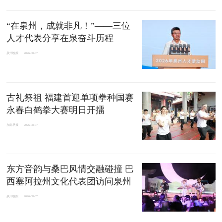
“在泉州，成就非凡！”——三位
人才代表分享在泉奋斗历程
泉州晚报
2026-08-07
古礼祭祖 福建首迎单项拳种国赛
永春白鹤拳大赛明日开擂
东南早报
2026-08-07
东方音韵与桑巴风情交融碰撞 巴
西塞阿拉州文化代表团访问泉州
泉州晚报
2026-08-07