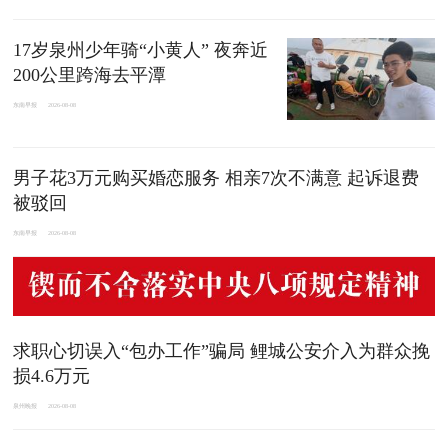
17岁泉州少年骑“小黄人” 夜奔近
200公里跨海去平潭
东南早报
2026-08-08
男子花3万元购买婚恋服务 相亲7次不满意 起诉退费
被驳回
东南早报
2026-08-08
求职心切误入“包办工作”骗局 鲤城公安介入为群众挽
损4.6万元
泉州晚报
2026-08-08