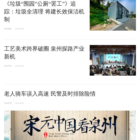
​《垃圾“围园”公厕“罢工”》追
踪：垃圾全清理 将建长效保洁机
制
泉州晚报
2026-08-08
工艺美术跨界破圈 泉州探路产业
新机
东南早报
2026-08-08
老人骑车误入高速 民警及时排除险情
东南早报
2026-08-08