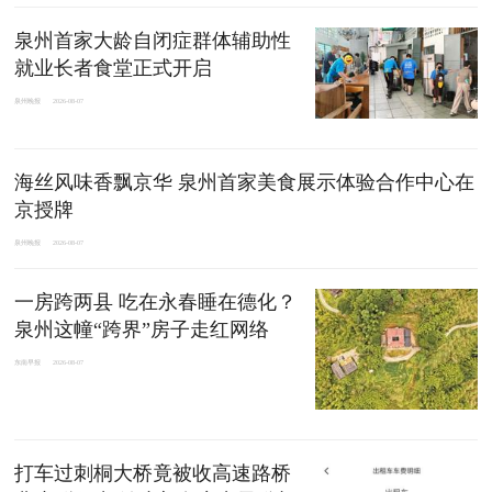
泉州首家大龄自闭症群体辅助性
就业长者食堂正式开启
泉州晚报
2026-08-07
海丝风味香飘京华 泉州首家美食展示体验合作中心在
京授牌
泉州晚报
2026-08-07
一房跨两县 吃在永春睡在德化？
泉州这幢“跨界”房子走红网络
东南早报
2026-08-07
打车过刺桐大桥竟被收高速路桥