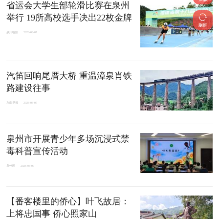
省运会大学生部轮滑比赛在泉州
举行 19所高校选手决出22枚金牌
泉州晚报
2026-08-07
汽笛回响尾厝大桥 重温漳泉肖铁
路建设往事
东南早报
2026-08-07
泉州市开展青少年多场沉浸式禁
毒科普宣传活动
泉州网
2026-08-07
【番客楼里的侨心】叶飞故居：
上将忠国事 侨心照家山